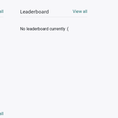
Leaderboard
ll
View all
No leaderboard currently :(
ll