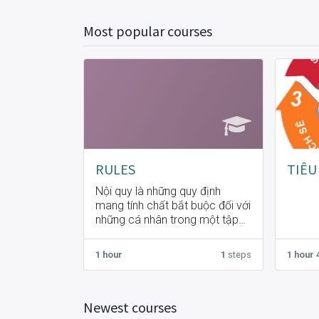
Most popular courses
RULES
TIÊU
Nội quy là những quy định
mang tính chất bắt buộc đối với
những cá nhân trong một tập
thể (cơ quan, tổ chức hay
doanh nghiệp) nhằm mục đích
1 hour
1
steps
1 hour 
bảo đảm trật tự và kỷ luật
trong tập thể đó.
Newest courses