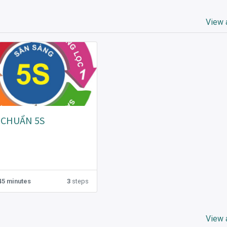
View a
 CHUẨN 5S
45 minutes
3
steps
View a