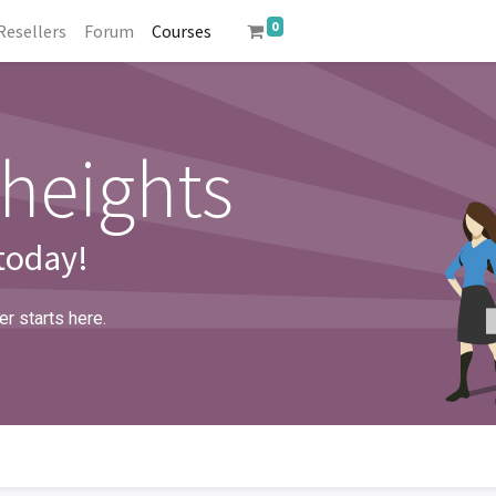
0
Resellers
Forum
Courses
heights
 today!
r starts here.