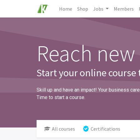
Home
Shop
Jobs
Members
Reach new 
Start your online course
Skill up and have an impact! Your business caree
Time to start a course.
All courses
Certifications