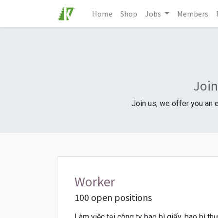
Home
Shop
Jobs
Members
Join
Join us, we offer you an 
Worker
100 open positions
Làm việc tại công ty bao bì giấy, bao bì 